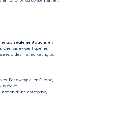
ées en fonction du consentement
rmer aux
réglementations en
. Ces lois exigent que les
isées à des fins marketing ou
les. Par exemple, en Europe,
lus élevé.
utation d’une entreprise,