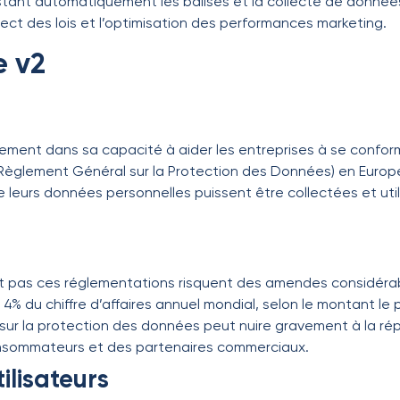
justant automatiquement les balises et la collecte de donn
espect des lois et l’optimisation des performances marketing.
e v2
lement dans sa capacité à aider les entreprises à se confo
(Règlement Général sur la Protection des Données) en Europe
 leurs données personnelles puissent être collectées et util
nt pas ces réglementations risquent des amendes considérab
% du chiffre d’affaires annuel mondial, selon le montant le p
 sur la protection des données peut nuire gravement à la rép
onsommateurs et des partenaires commerciaux.
tilisateurs